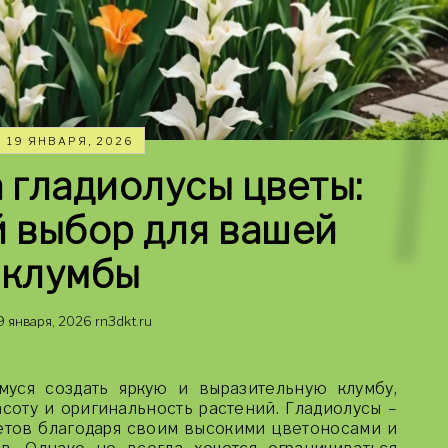
19 ЯНВАРЯ, 2026
 гладиолусы цветы:
 выбор для вашей
клумбы
9 января, 2026
rn3dkt.ru
муся создать яркую и выразительную клумбу,
соту и оригинальность растений. Гладиолусы –
етов благодаря своим высокими цветоносами и