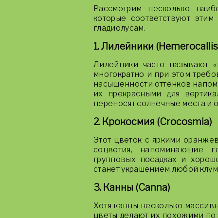
Рассмотрим несколько наиб
которые соответствуют этим 
гладиолусам.
1. Лилейники (Hemerocallis
Лилейники часто называют «
многократно и при этом требо
насыщенности оттенков напом
их прекрасными для вертика
переносят солнечные места и 
2. Крокосмия (Crocosmia)
Этот цветок с яркими оранже
соцветия, напоминающие гл
групповых посадках и хорошо
станет украшением любой клумб
3. Канны (Canna)
Хотя канны несколько массивн
цветы делают их похожими по э