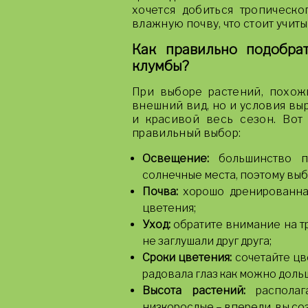
хочется добиться тропическо
влажную почву, что стоит учиты
Как правильно подобра
клумбы?
При выборе растений, похожи
внешний вид, но и условия вы
и красивой весь сезон. Вот 
правильный выбор:
Освещение:
большинство по
солнечные места, поэтому вы
Почва:
хорошо дренированная
цветения;
Уход:
обратите внимание на тр
не заглушали друг друга;
Сроки цветения:
сочетайте цв
радовала глаз как можно доль
Высота растений:
располаг
низкорослые – впереди, вы со