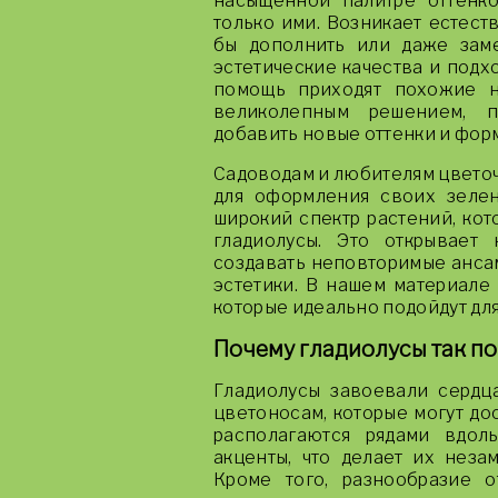
насыщенной палитре оттенко
только ими. Возникает естест
бы дополнить или даже заме
эстетические качества и подх
помощь приходят похожие н
великолепным решением, 
добавить новые оттенки и фор
Садоводам и любителям цветоч
для оформления своих зелен
широкий спектр растений, кот
гладиолусы. Это открывает
создавать неповторимые ансам
эстетики. В нашем материале
которые идеально подойдут для 
Почему гладиолусы так по
Гладиолусы завоевали сердц
цветоносам, которые могут дос
располагаются рядами вдол
акценты, что делает их нез
Кроме того, разнообразие 