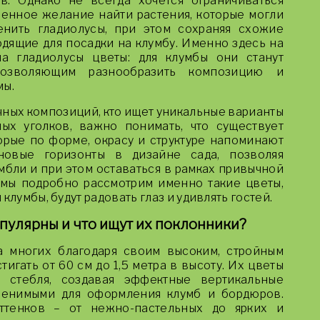
в. Однако не всегда хочется ограничиваться
венное желание найти растения, которые могли
нить гладиолусы, при этом сохраняя схожие
одящие для посадки на клумбу. Именно здесь на
а гладиолусы цветы: для клумбы они станут
позволяющим разнообразить композицию и
мы.
ных композиций, кто ищет уникальные варианты
ых уголков, важно понимать, что существует
орые по форме, окрасу и структуре напоминают
 новые горизонты в дизайне сада, позволяя
бли и при этом оставаться в рамках привычной
 мы подробно рассмотрим именно такие цветы,
клумбы, будут радовать глаз и удивлять гостей.
пулярны и что ищут их поклонники?
а многих благодаря своим высоким, стройным
тигать от 60 см до 1,5 метра в высоту. Их цветы
ь стебля, создавая эффектные вертикальные
аменимыми для оформления клумб и бордюров.
оттенков – от нежно-пастельных до ярких и